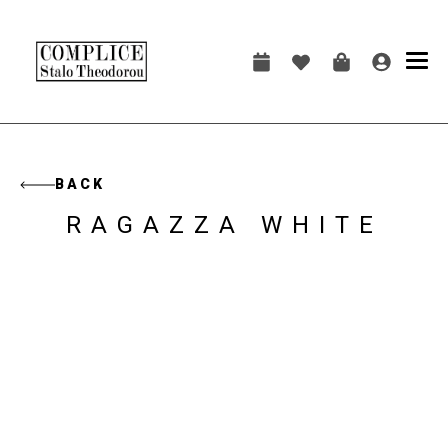
Skip
to
main
Main
content
navigation
BACK
RAGAZZA WHITE